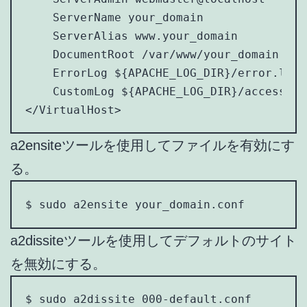
    ServerName your_domain

    ServerAlias www.your_domain

    DocumentRoot /var/www/your_domain

    ErrorLog ${APACHE_LOG_DIR}/error.log

    CustomLog ${APACHE_LOG_DIR}/access.lo
</VirtualHost>
a2ensiteツールを使用してファイルを有効にす
る。
$ sudo a2ensite your_domain.conf
a2dissiteツールを使用してデフォルトのサイト
を無効にする。
$ sudo a2dissite 000-default.conf