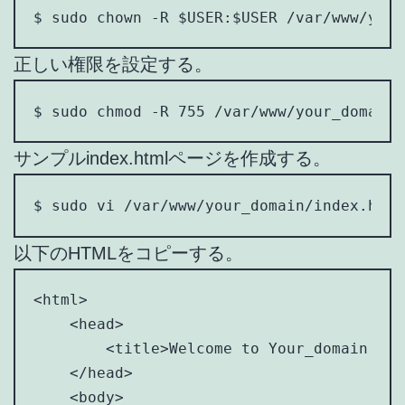
$ sudo chown -R $USER:$USER /var/www/your
正しい権限を設定する。
$ sudo chmod -R 755 /var/www/your_domain
サンプルindex.htmlページを作成する。
$ sudo vi /var/www/your_domain/index.html
以下のHTMLをコピーする。
<html>

    <head>

        <title>Welcome to Your_domain!</ti
    </head>

    <body>
