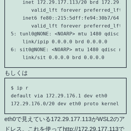
    inet 172.29.177.113/20 brd 172.29.191
       valid_lft forever preferred_lft for
    inet6 fe80::215:5dff:fe94:30b7/64 sco
       valid_lft forever preferred_lft for
5: tunl0@NONE: <NOARP> mtu 1480 qdisc noo
    link/ipip 0.0.0.0 brd 0.0.0.0

6: sit0@NONE: <NOARP> mtu 1480 qdisc noop
    link/sit 0.0.0.0 brd 0.0.0.0
もしくは
$ ip r

default via 172.29.176.1 dev eth0

172.29.176.0/20 dev eth0 proto kernel sco
eth0で見えている172.29.177.113がWSL2のア
ドレス。これを使ってhttp://172.29.177.113で