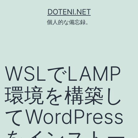
コ
DOTENI.NET
ン
個人的な備忘録。
テ
ン
ツ
へ
WSLでLAMP
ス
キ
環境を構築し
ッ
プ
てWordPress