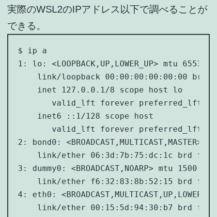
実際のWSL2のIPアドレス以下で調べることが
できる。
$ ip a

1: lo: <LOOPBACK,UP,LOWER_UP> mtu 65536 q
    link/loopback 00:00:00:00:00:00 brd 0
    inet 127.0.0.1/8 scope host lo

       valid_lft forever preferred_lft for
    inet6 ::1/128 scope host

       valid_lft forever preferred_lft for
2: bond0: <BROADCAST,MULTICAST,MASTER> mt
    link/ether 06:3d:7b:75:dc:1c brd ff:f
3: dummy0: <BROADCAST,NOARP> mtu 1500 qdi
    link/ether f6:32:83:8b:52:15 brd ff:f
4: eth0: <BROADCAST,MULTICAST,UP,LOWER_UP
    link/ether 00:15:5d:94:30:b7 brd ff:f