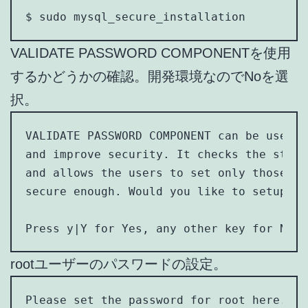
$ sudo mysql_secure_installation
VALIDATE PASSWORD COMPONENTを使用
するかどうかの確認。開発環境なのでNoを選
択。
VALIDATE PASSWORD COMPONENT can be used t
and improve security. It checks the stren
and allows the users to set only those pa
secure enough. Would you like to setup VA
Press y|Y for Yes, any other key for No: 
rootユーザーのパスワードの設定。
Please set the password for root here.
